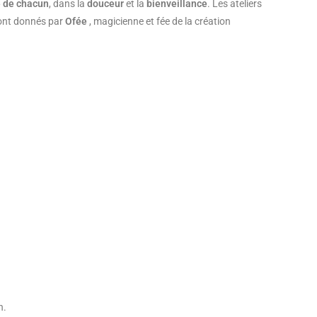
 de chacun
, dans la
douceur
et la
bienveillance
. Les ateliers
ront donnés par
Ofée
, magicienne et fée de la création
n.