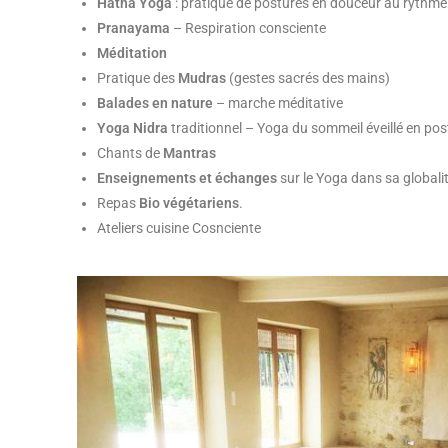
Hatha Yoga
: pratique de postures en douceur au rythme e
Pranayama
– Respiration consciente
Méditation
Pratique des
Mudras
(gestes sacrés des mains)
Balades en nature
– marche méditative
Yoga Nidra
traditionnel – Yoga du sommeil éveillé en pos
Chants de
Mantras
Enseignements et échanges
sur le Yoga dans sa globali
Repas
Bio végétariens
.
Ateliers cuisine Cosnciente