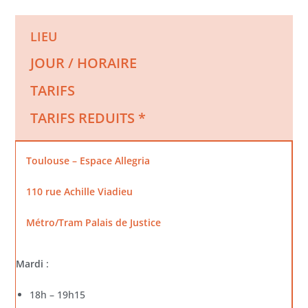
LIEU
JOUR / HORAIRE
TARIFS
TARIFS REDUITS *
Toulouse – Espace Allegria
110 rue Achille Viadieu
Métro/Tram Palais de Justice
Mardi
:
18h – 19h15